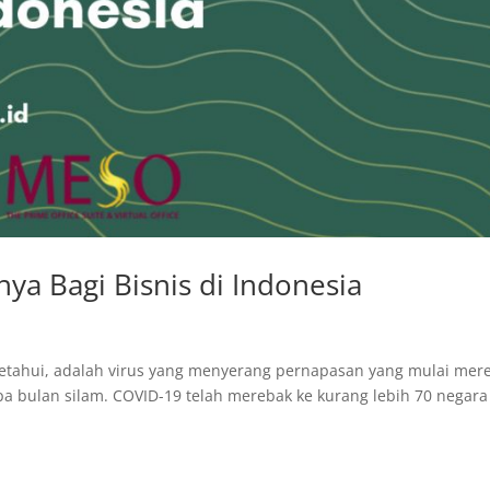
a Bagi Bisnis di Indonesia
 ketahui, adalah virus yang menyerang pernapasan yang mulai mer
a bulan silam. COVID-19 telah merebak ke kurang lebih 70 negara